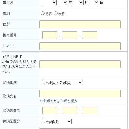
生年月日
年
月
日
性別
男性
女性
住所
-
-
携帯番号
E-MAIL
任意 LINE ID
LINEでのやり取りを希
望される方はご入力下
さい。
勤務形態
勤務先名
※主婦の方は主婦と記入
-
-
勤務先番号
保険証区分