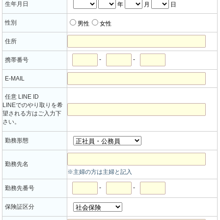
生年月日
年
月
日
性別
男性
女性
住所
-
-
携帯番号
E-MAIL
任意 LINE ID
LINEでのやり取りを希
望される方はご入力下
さい。
勤務形態
勤務先名
※主婦の方は主婦と記入
-
-
勤務先番号
保険証区分